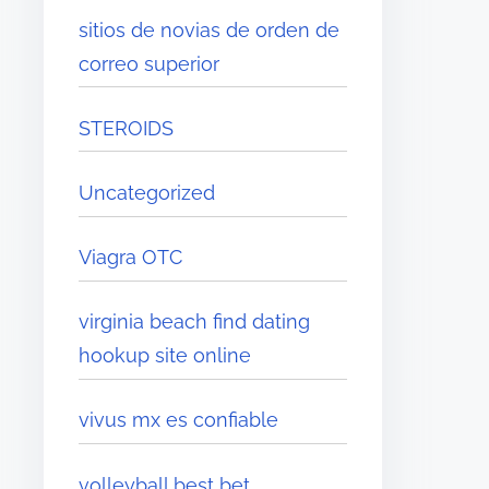
sitios de novias de orden de
correo superior
STEROIDS
Uncategorized
Viagra OTC
virginia beach find dating
hookup site online
vivus mx es confiable
volleyball best bet