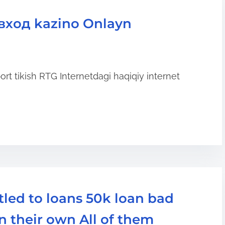
 вход kazino Onlayn
ort tikish RTG Internetdagi haqiqiy internet
tled to loans 50k loan bad
n their own All of them