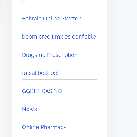
2
Bahrain Online-Wetten
boom credit mx es confiable
Drugs no Prescription
futsal best bet
GGBET CASINO
News
Online Pharmacy