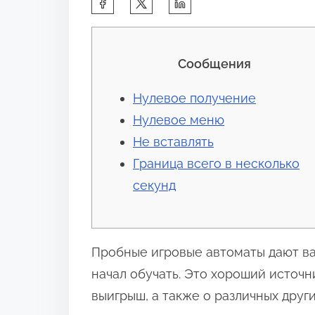
i
C
d
o
o
m
Сообщения
p
a
Нулевое получение
r
Нулевое меню
t
Не вставлять
e
Граница всего в несколько
e
секунд
s
t
a
Пробные игровые автоматы дают ва
e
начал обучать. Это хороший источн
n
выигрыш, а также о различных друг
t