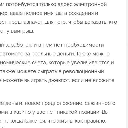
ам потребуется только адрес электронной
ер, ваше полное имя, дата рождения и
ст предназначен для того, чтобы доказать, кто
рону выигрыш.
й заработок, и в нем нет необходимости
автомате за реальные деньги. Также можно
номические счета, которые увеличиваются и
ы также можете сыграть в революционный
е можете выиграть джекпот, если не вложите
ие деньги, новое предположение, связанное с
ми в казино у вас нет никакой позиции. Вы
, когда кажется, что жизнь, как правило,