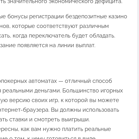
ть значительного экономического дефицита.
анов, которые соответствуют различным
ть, когда переключатель будет обладать.
зание появляется на линии выплат.
опокерных автоматах — отличный способ
уя реальными деньгами. Большинство игорных
ую версию своих игр, к которой вы можете
нтернет-браузера. Вы должны использовать
ать ставки и смотреть выигрыши.
ресны, как вам нужно платить реальные
ие о том, к чему готовиться в виде