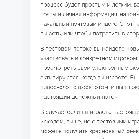
процесс будет простым и легким, в
почты и личная информация, наприм
начальный почтовый индекс. Этот по
вы есть, или чтобы потратить в сто
В тестовом потоке вы найдете новы
участвовать в конкретном игровом 
просмотреть свои электронные эко
активируются, когда вы играете. В
видео-слот с джекпотом, и вы такж
настоящий денежный поток.
В случае, если вы играете настоящ
исходом, выше, но с тестовыми игра
можете получить красноватый ремонт