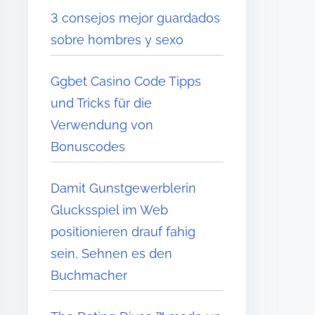
3 consejos mejor guardados
sobre hombres y sexo
Ggbet Casino Code Tipps
und Tricks für die
Verwendung von
Bonuscodes
Damit Gunstgewerblerin
Glucksspiel im Web
positionieren drauf fahig
sein, Sehnen es den
Buchmacher