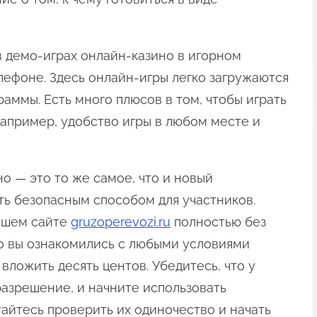
в демо-играх онлайн-казино в игорном
ефоне. Здесь онлайн-игры легко загружаются
аммы. Есть много плюсов в том, чтобы играть
например, удобство игры в любом месте и
но — это то же самое, что и новый
ть безопасным способом для участников.
ашем сайте
gruzoperevozi.ru
полностью без
что вы ознакомились с любыми условиями
вложить десять центов. Убедитесь, что у
разрешение, и начните использовать
айтесь проверить их одиночество и начать