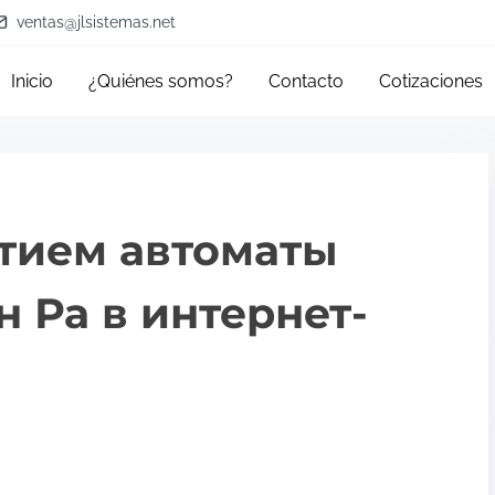
ventas@jlsistemas.net
Inicio
¿Quiénes somos?
Contacto
Cotizaciones
стием автоматы
 Ра в интернет-