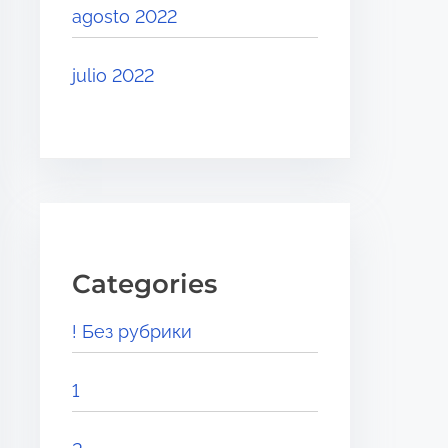
agosto 2022
julio 2022
Categories
! Без рубрики
1