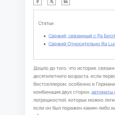
i
C
d
o
o
m
Статьи
p
a
Свежий, связанный с Ра Бес
r
Свежий Относительно Ra Lux
t
e
e
Дошло до того, что история, связан
s
десятилетнего возраста, если перв
t
бестселлером, особенно в Германии.
a
комбинация двух сторон.
автоматы 
e
погрешностей, которых можно легк
n
если он был поражен каким-либо ки
t