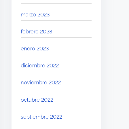
marzo 2023
febrero 2023
enero 2023
diciembre 2022
noviembre 2022
octubre 2022
septiembre 2022