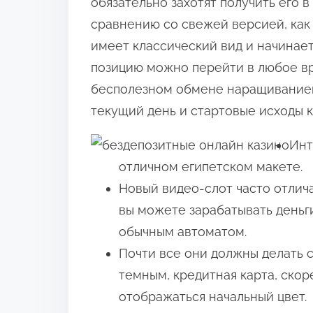
обязательно захотят получить его 
r
сравнению со свежей версией, как
a
имеет классический вид и начинае
d
позицию можно перейти в любое вр
a
бесполезном обмене наращиванием
e
текущий день и стартовые исходы к
n
:
Инт
отличном египетском макете.
Новый видео-слот часто отлича
вы можете зарабатывать деньг
обычным автоматом.
Почти все они должны делать 
темным, кредитная карта, скор
отображаться начальный цвет.