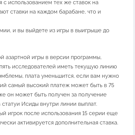
 с использованием тех же ставок на
ют ставки на каждом барабане, что и
ии, и вы выйдете из игры в выигрыше до
й азартной игры в версии программы,
 пять исследователей иметь текущую линию
 эмблемы, плата уменьшится, если вам нужно
щий самый высокий платеж может быть в 75
кже он может быть получен за получение
 статуи Исиды внутри линии выплат.
ый игрок после использования 15 серии еще
ически активируется дополнительная ставка.