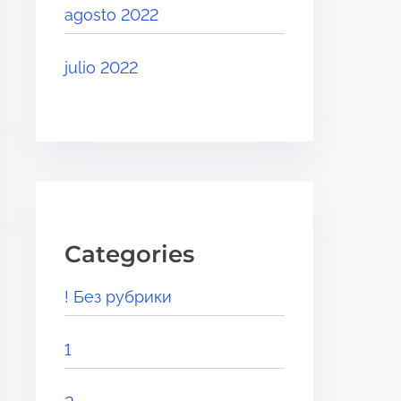
agosto 2022
julio 2022
Categories
! Без рубрики
1