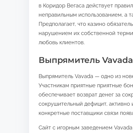
в Коридор Вегаса действует прави
неправильным использованием, а т
Предполагает, что казино обязател
нарушением их собственной терми
любовь клиентов.
Выпрямитель Vavada
Выпрямитель Vavada — одно из нов
Участникам приятные приятные бон
обеспечивает возврат денег за сок
сокрушительный дефицит, активно и
конкретные поставщики связи появл
Сайт с игорным заведением Vavada 