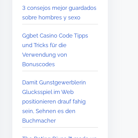
3 consejos mejor guardados
sobre hombres y sexo
Ggbet Casino Code Tipps
und Tricks für die
Verwendung von
Bonuscodes
Damit Gunstgewerblerin
Glucksspiel im Web
positionieren drauf fahig
sein, Sehnen es den
Buchmacher