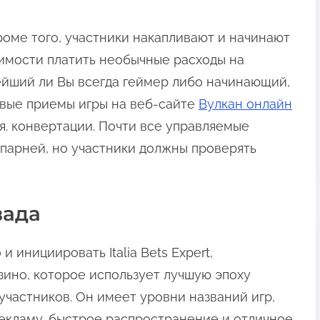
роме того, участники накапливают и начинают
имости платить необычные расходы на
ейший ли Вы всегда геймер либо начинающий,
вые приемы игры на веб-сайте
Вулкан онлайн
я. конвертации. Почти все управляемые
 парней, но участники должны проверять
вада
 инициировать Italia Bets Expert,
зино, которое использует лучшую эпоху
участников. Он имеет уровни названий игр,
екламу, быстрое распространение и отличное