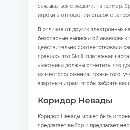
связываться с людьми, например, Sp
игроки в отношении ставок с запро
В отличие от других электронных ка
безопасные выписки об авансовых 
действительно соответствовали са
правило, это Skrill, платежная карт
участники должны отметить, что до
их местоположения. Кроме того, у
азартным играм, чтобы забрать ва
Коридор Невады
Коридор Невады может быть игорны
предлагает выбор и предлагает нес