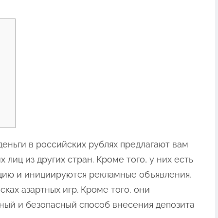
деньги в российских рублях предлагают вам
 лиц из других стран. Кроме того, у них есть
цию и инициируются рекламные объявления,
сках азартных игр.
Кроме того, они
ный и безопасный способ внесения депозита