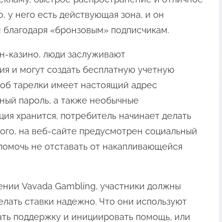
, у него есть действующая зона, и он
м благодаря «бронзовым» подписчикам.
йн-казино, люди заслуживают
я и могут создать бесплатную учетную
соб тарелки имеет настоящий адрес
жный пароль, а также необычные
ция хранится, потребитель начинает делать
того, на веб-сайте предусмотрен социальный
 помочь не отставать от накапливающейся
ении Vavada Gambling, участники должны
делать ставки надежно. Что они используют
ать поддержку и инициировать помощь, или