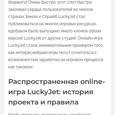
бюджета! Очень быстро этот слот быстро
завоевал сердца пользователей во многих
странах Земли и Спрайб LuckyJet стал
публиковаться на многих игровых ресурсах,
вдобавок было выпущено много клонов обоих
версий LuckyJet от других студий. Онлайн игра
LuckyJet стала знаменательным примером того,
как интереснейшие игры могут сочетаться с
возможностью заработка на игровом процессе
как таковом.
Распространенная online-
игра LuckyJet: история
проекта и правила
Чтобы получить возможность заработать,