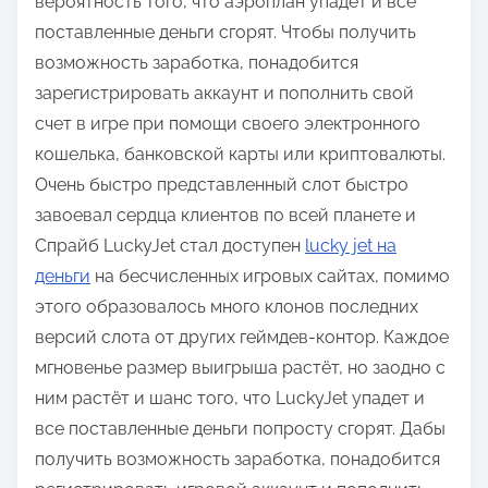
вероятность того, что аэроплан упадет и все
поставленные деньги сгорят. Чтобы получить
возможность заработка, понадобится
зарегистрировать аккаунт и пополнить свой
счет в игре при помощи своего электронного
кошелька, банковской карты или криптовалюты.
Очень быстро представленный слот быстро
завоевал сердца клиентов по всей планете и
Спрайб LuckyJet стал доступен
lucky jet на
деньги
на бесчисленных игровых сайтах, помимо
этого образовалось много клонов последних
версий слота от других геймдев-контор. Каждое
мгновенье размер выигрыша растёт, но заодно с
ним растёт и шанс того, что LuckyJet упадет и
все поставленные деньги попросту сгорят. Дабы
получить возможность заработка, понадобится