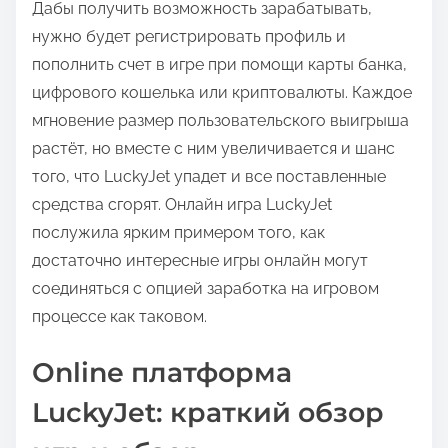
Дабы получить возможность зарабатывать,
нужно будет регистрировать профиль и
пополнить счет в игре при помощи карты банка,
цифрового кошелька или криптовалюты. Каждое
мгновение размер пользовательского выигрыша
растёт, но вместе с ним увеличивается и шанс
того, что LuckyJet упадет и все поставленные
средства сгорят. Онлайн игра LuckyJet
послужила ярким примером того, как
достаточно интересные игры онлайн могут
соединяться с опцией заработка на игровом
процессе как таковом.
Online платформа
LuckyJet: краткий обзор