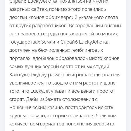
Спрайб LuckyJet стал появляться на многих
азартных сайтах, помимо этого появились
десятки клонов обоих версий указанного слота
от других разработчиков. Вскоре данный онлайн
слот завоевал сердца пользователей во многих
государствах Земли и Спрайб LuckyJet стал
доступен на бесчисленных гемблинговых
порталах, вдобавок образовалось много клонов
самых лучших версий слота от иных студий.
Каждую секунду размер выигрыша пользователя
увеличивается, но заодно с ним растет и шанс
того, что LuckyJet упадет и все деньги просто
сгорят. Дабы избежать столкновения с
мошенническим казино, постарайтесь искать
крупные казино, которые отличаются большим
количеством вариантов пополнения депозита,