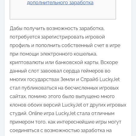
дополнительного заработка
Дабы получить возможность заработка,
потребуется зарегистрировать игровой
профиль и пополнить собственный счет в игре
при помощи электронного кошелька,
криптовалюты или банковской карты. Вскоре
данный слот завоевал сердца геймеров во
многих государствах Земли и Спрайб LuckyJet
стал публиковаться на бесчисленных игровых
сайтах, помимо этого было выпущено много
клонов обоих версий LuckyJet от других игровых
студий. Online игра LuckyJet стала отличным
примером того, как интереснейшие игры могут
соединяться с возможностью заработка на