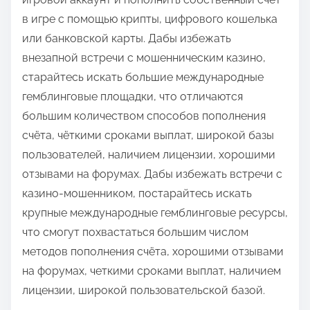
в игре с помощью крипты, цифрового кошелька
или банковской карты. Дабы избежать
внезапной встречи с мошенническим казино,
старайтесь искать большие международные
гемблинговые площадки, что отличаются
большим количеством способов пополнения
счёта, чёткими сроками выплат, широкой базы
пользователей, наличием лицензии, хорошими
отзывами на форумах. Дабы избежать встречи с
казино-мошенником, постарайтесь искать
крупные международные гемблинговые ресурсы,
что смогут похвастаться большим числом
методов пополнения счёта, хорошими отзывами
на форумах, четкими сроками выплат, наличием
лицензии, широкой пользовательской базой.