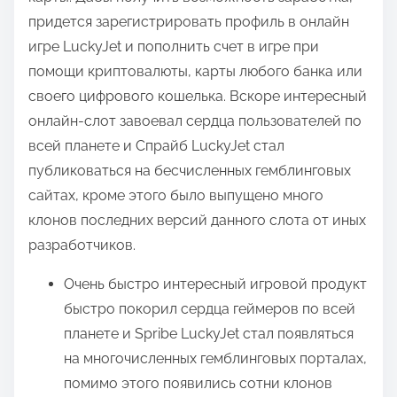
придется зарегистрировать профиль в онлайн
игре LuckyJet и пополнить счет в игре при
помощи криптовалюты, карты любого банка или
своего цифрового кошелька. Вскоре интересный
онлайн-слот завоевал сердца пользователей по
всей планете и Спрайб LuckyJet стал
публиковаться на бесчисленных гемблинговых
сайтах, кроме этого было выпущено много
клонов последних версий данного слота от иных
разработчиков.
Очень быстро интересный игровой продукт
быстро покорил сердца геймеров по всей
планете и Spribe LuckyJet стал появляться
на многочисленных гемблинговых порталах,
помимо этого появились сотни клонов