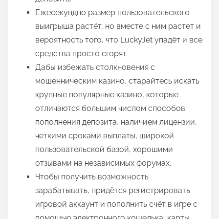
Ежесекундно размер пользовательского
выигрыша растёт, но вместе с ним растет и
вероятность того, что LuckyJet упадёт и все
средства просто сгорят.
Дабы избежать столкновения с
мошенническим казино, старайтесь искать
крупные популярные казино, которые
отличаются большим числом способов
пополнения депозита, наличием лицензии,
четкими сроками выплаты, широкой
пользовательской базой, хорошими
отзывами на независимых форумах.
Чтобы получить возможность
зарабатывать, придётся регистрировать
игровой аккаунт и пополнить счёт в игре с
помощью электронного кошелька, карты