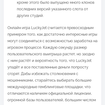
кроме этого было выпущено много клонов
последних версий указанного слота от
других студий.
Онлайн игра LuckyJet считается превосходным
примером того, как достаточно интересные игры
могут соединяться с возможностью заработка на
игровом процессе. Каждую секунду размер
пользовательского выигрыша растет, но заодно
с ним растёт и вероятность того, что LuckyJet
упадёт и все поставленные деньги попросту
сгорят. Дабы избежать столкновения с
мошенниками, старайтесь выбирать большие
международные гемблинговые площадки, что
отличаются наличием официальной лицензии,
огромной базы пользователей, большим числом