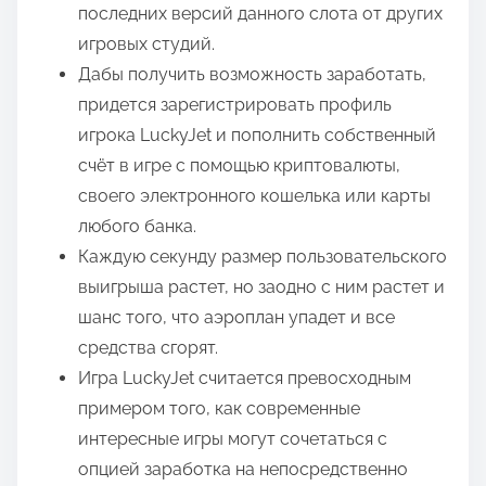
последних версий данного слота от других
игровых студий.
Дабы получить возможность заработать,
придется зарегистрировать профиль
игрока LuckyJet и пополнить собственный
счёт в игре с помощью криптовалюты,
своего электронного кошелька или карты
любого банка.
Каждую секунду размер пользовательского
выигрыша растет, но заодно с ним растет и
шанс того, что аэроплан упадет и все
средства сгорят.
Игра LuckyJet считается превосходным
примером того, как современные
интересные игры могут сочетаться с
опцией заработка на непосредственно