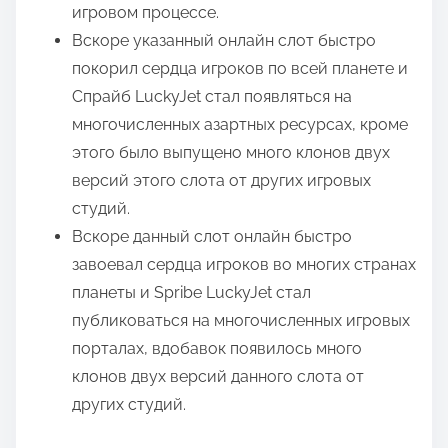
игровом процессе.
Вскоре указанный онлайн слот быстро
покорил сердца игроков по всей планете и
Спрайб LuckyJet стал появляться на
многочисленных азартных ресурсах, кроме
этого было выпущено много клонов двух
версий этого слота от других игровых
студий.
Вскоре данный слот онлайн быстро
завоевал сердца игроков во многих странах
планеты и Spribe LuckyJet стал
публиковаться на многочисленных игровых
порталах, вдобавок появилось много
клонов двух версий данного слота от
других студий.