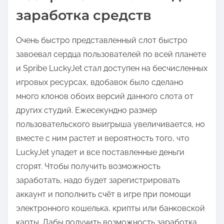
заработка средств
Очень быстро представленный слот быстро
завоевал сердца пользователей по всей планете
и Spribe LuckyJet стал доступен на бесчисленных
игровых ресурсах, вдобавок было сделано
много клонов обоих версий данного слота от
других студий. Ежесекундно размер
пользовательского выигрыша увеличивается, но
вместе с ним растет и вероятность того, что
LuckyJet упадет и все поставленные деньги
сгорят. Чтобы получить возможность
заработать, надо будет зарегистрировать
аккаунт и пополнить счёт в игре при помощи
электронного кошелька, крипты или банковской
карты. Дабы получить возможность заработка,