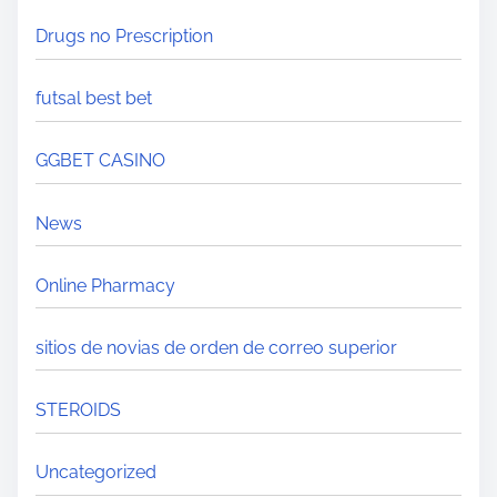
Drugs no Prescription
futsal best bet
GGBET CASINO
News
Online Pharmacy
sitios de novias de orden de correo superior
STEROIDS
Uncategorized