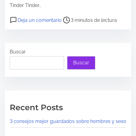
o
Tinder Tinder…
T
e
Deja un comentario
3 minutos de lectura
i
n
e
S
m
o
Buscar
p
w
o
h
Buscar
d
a
e
t
l
c
e
a
c
n
Recent Posts
t
I
u
a
3 consejos mejor guardados sobre hombres y sexo
r
c