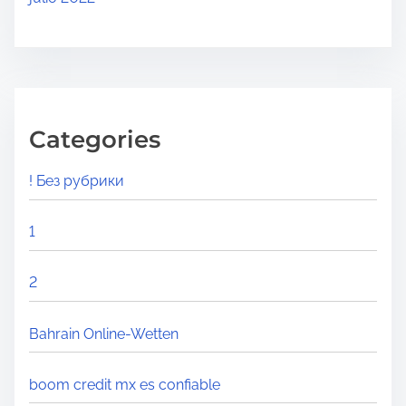
Categories
! Без рубрики
1
2
Bahrain Online-Wetten
boom credit mx es confiable