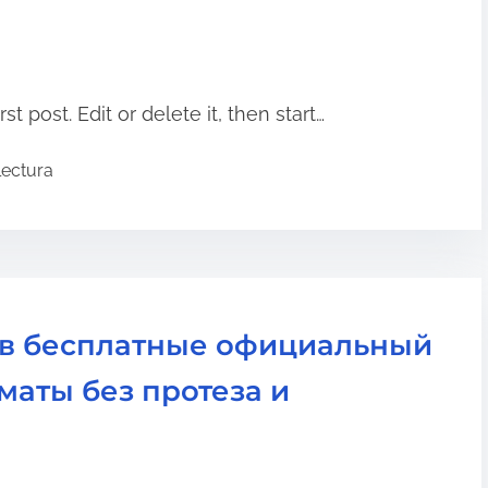
t post. Edit or delete it, then start…
lectura
 в бесплатные официальный
маты без протеза и