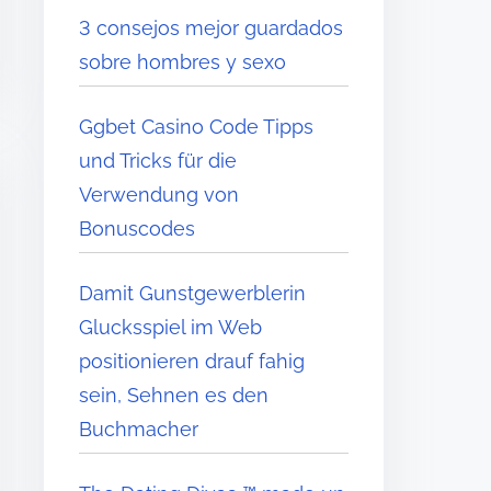
3 consejos mejor guardados
sobre hombres y sexo
Ggbet Casino Code Tipps
und Tricks für die
Verwendung von
Bonuscodes
Damit Gunstgewerblerin
Glucksspiel im Web
positionieren drauf fahig
sein, Sehnen es den
Buchmacher