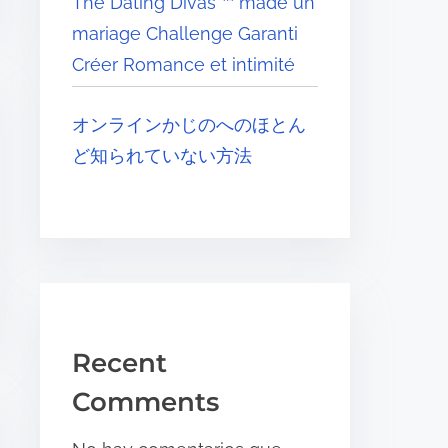
The Dating Divas ™ made un
mariage Challenge Garanti
Créer Romance et intimité
オンラインかじのへのほとん
ど知られていない方法
Recent
Comments