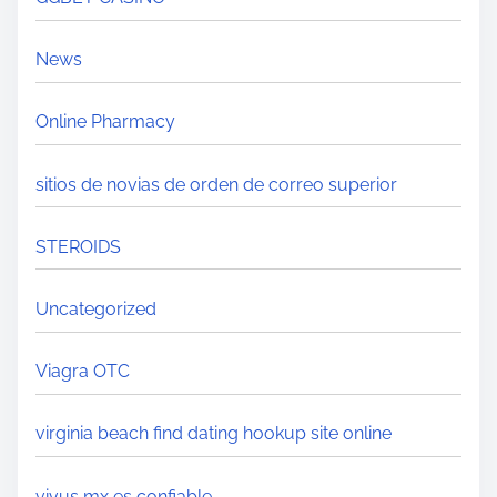
News
Online Pharmacy
sitios de novias de orden de correo superior
STEROIDS
Uncategorized
Viagra OTC
virginia beach find dating hookup site online
vivus mx es confiable