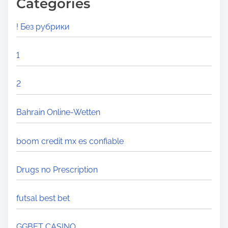
Categories
! Без рубрики
1
2
Bahrain Online-Wetten
boom credit mx es confiable
Drugs no Prescription
futsal best bet
GGBET CASINO