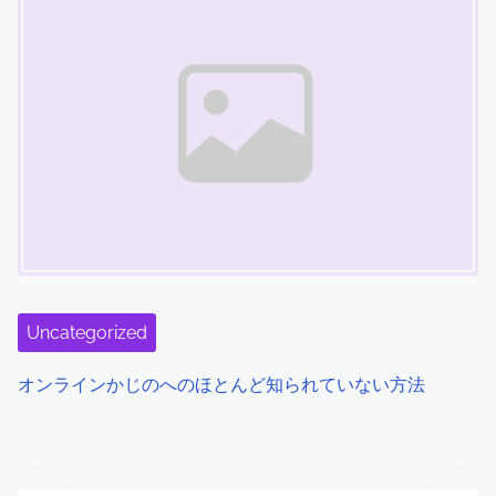
Uncategorized
オンラインかじのへのほとんど知られていない方法