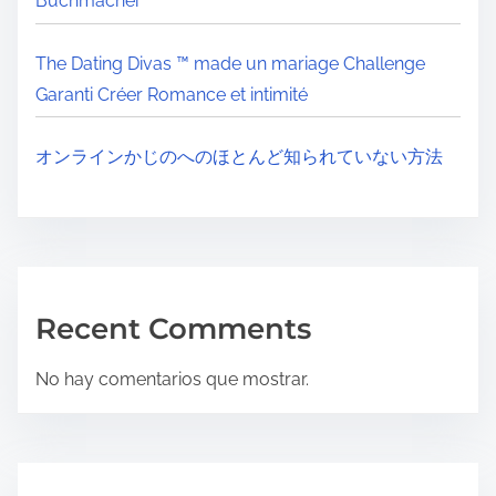
Buchmacher
The Dating Divas ™ made un mariage Challenge
Garanti Créer Romance et intimité
オンラインかじのへのほとんど知られていない方法
Recent Comments
No hay comentarios que mostrar.