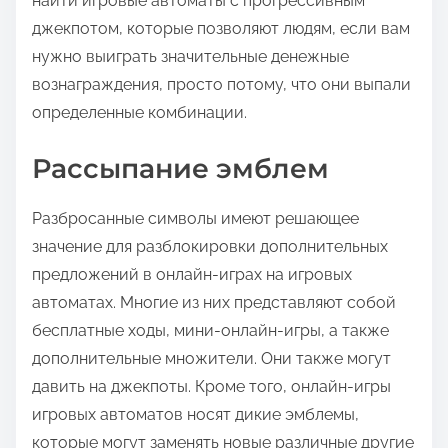
найти игровые автоматы с прогрессивным
джекпотом, которые позволяют людям, если вам
нужно выиграть значительные денежные
вознаграждения, просто потому, что они выпали
определенные комбинации.
Рассыпание эмблем
Разбросанные символы имеют решающее
значение для разблокировки дополнительных
предложений в онлайн-играх на игровых
автоматах. Многие из них представляют собой
бесплатные ходы, мини-онлайн-игры, а также
дополнительные множители. Они также могут
давить на джекпоты. Кроме того, онлайн-игры
игровых автоматов носят дикие эмблемы,
которые могут заменять новые различные другие