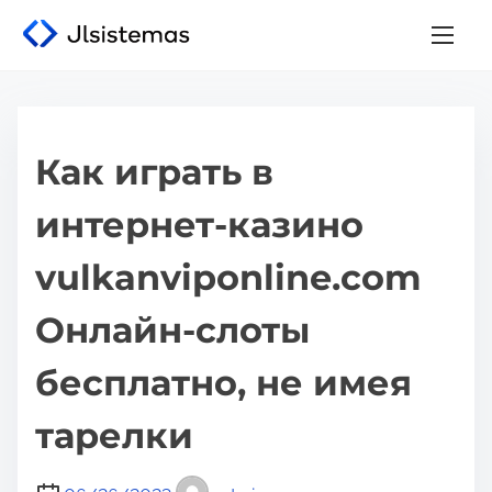
S
a
l
t
a
Как играть в
r
a
интернет-казино
l
c
vulkanviponline.com
o
Онлайн-слоты
n
t
бесплатно, не имея
e
n
тарелки
i
d