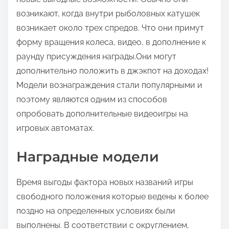
возникают, когда внутри рыболовных катушек
возникает около трех спредов. Что они примут
форму вращения колеса, видео, в дополнение к
раунду присуждения награды.Они могут
дополнительно положить в джэкпот на доходах!
Модели вознаграждения стали популярными и
поэтому являются одним из способов
опробовать дополнительные видеоигры на
игровых автоматах.
Наградные модели
Время выгоды фактора новых названий игры
свободного положения которые ведены к более
поздно на определенных условиях были
выполнены. В соответствии с округлением,