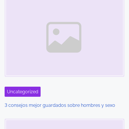
g
e
:
a
n
t
c
r
i
a
d
ó
a
n
d
e
e
Uncategorized
n
3 consejos mejor guardados sobre hombres y sexo
t
Marcador de posición de imagen
r