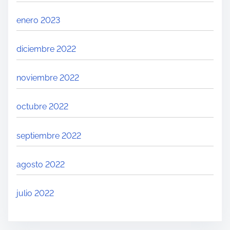
enero 2023
diciembre 2022
noviembre 2022
octubre 2022
septiembre 2022
agosto 2022
julio 2022