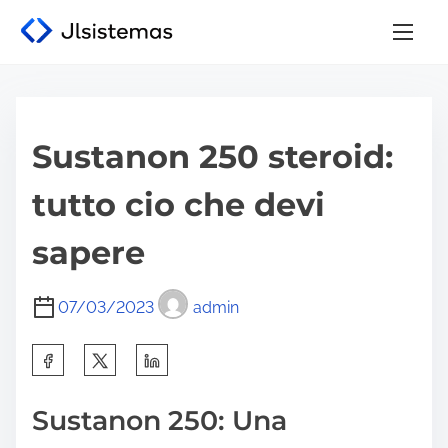
S
a
l
t
a
Sustanon 250 steroid:
r
a
tutto cio che devi
l
c
sapere
o
n
07/03/2023
admin
t
e
C
n
o
i
m
Sustanon 250: Una
d
p