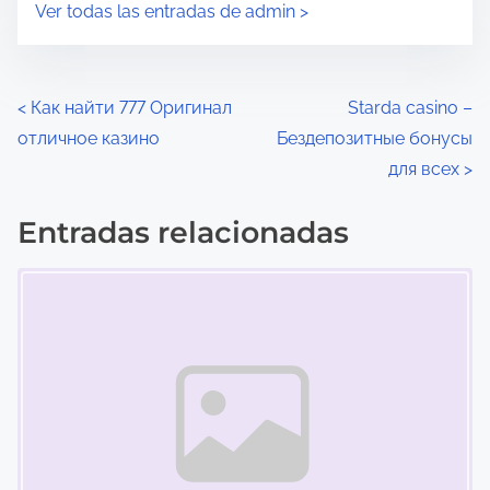
a
Ver todas las entradas de admin >
c
e
t
n
u
t
N
<
Как найти 777 Оригинал
Starda casino –
r
r
отличное казино
Бездепозитные бонусы
a
a
a
для всех
>
d
d
v
e
a
Entradas relacionadas
e
l
e
Marcador de posición de imagen
a
n
g
e
:
a
n
t
c
r
i
a
d
ó
a