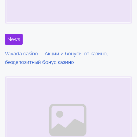
n
d
e
e
News
n
Vavada casino — Акции и бонусы от казино,
бездепозитный бонус казино
t
r
Marcador de posición de imagen
a
d
a
s