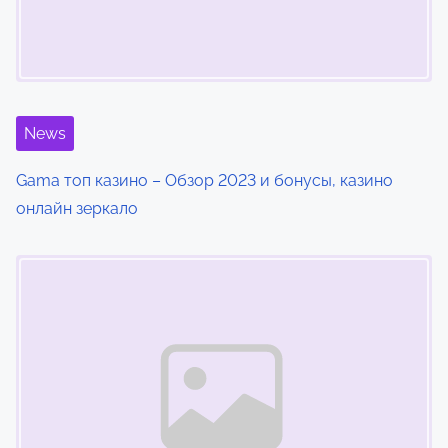
News
Gama топ казино – Обзор 2023 и бонусы, казино
онлайн зеркало
Marcador de posición de imagen