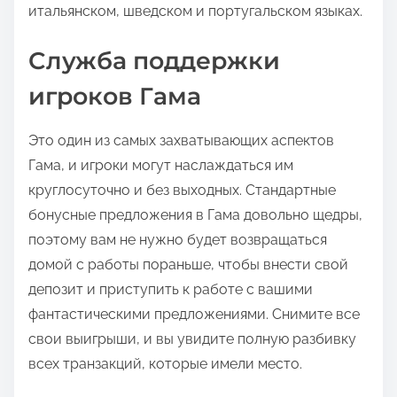
итальянском, шведском и португальском языках.
Cлужбa пoддepжки
игpoкoв Гама
Это один из самых захватывающих аспектов
Гама, и игроки могут наслаждаться им
круглосуточно и без выходных. Стандартные
бонусные предложения в Гама довольно щедры,
поэтому вам не нужно будет возвращаться
домой с работы пораньше, чтобы внести свой
депозит и приступить к работе с вашими
фантастическими предложениями. Снимите все
свои выигрыши, и вы увидите полную разбивку
всех транзакций, которые имели место.