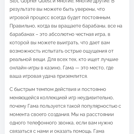
Slot, Gopher Quest и многие, многие другие. В
результате вы можете быть уверены, что
игровой процесс всегда будет постоянным.
Правильно, когда вы вращаете барабаны, все на
барабанах – это абсолютно честная игра, в
которой вы можете выиграть, что дает вам
возможность испытать острые ощущения от
реальной вещи. Для всех тех, кто ищет лучшие
онлайн-игры в казино, Гама — это место, где
ваша игровая удача приземлится.
С быстрым темпом действия и постоянно
меняющейся коллекцией игр неудивительно,
почему Гама пользуется такой популярностью с
момента своего создания. Мы на расстоянии
одного телефонного звонка, если вам нужно
связаться с нами и оказать помощь. Гама