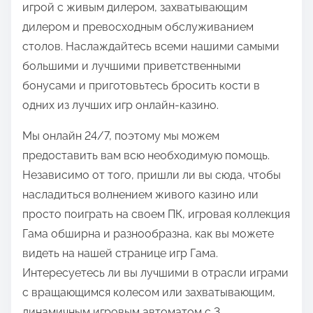
игрой с живым дилером, захватывающим
дилером и превосходным обслуживанием
столов. Наслаждайтесь всеми нашими самыми
большими и лучшими приветственными
бонусами и приготовьтесь бросить кости в
одних из лучших игр онлайн-казино.
Мы онлайн 24/7, поэтому мы можем
предоставить вам всю необходимую помощь.
Независимо от того, пришли ли вы сюда, чтобы
насладиться волнением живого казино или
просто поиграть на своем ПК, игровая коллекция
Гама обширна и разнообразна, как вы можете
видеть на нашей странице игр Гама.
Интересуетесь ли вы лучшими в отрасли играми
с вращающимся колесом или захватывающим,
динамичным игровым автоматом с 3