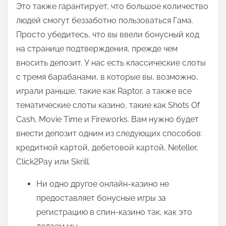
Это также гарантирует, что большое количество
людей смогут беззаботно пользоваться Гама.
Просто убедитесь, что вы ввели бонусный код
на странице подтверждения, прежде чем
вносить депозит. У нас есть классические слоты
с тремя барабанами, в которые вы, возможно,
играли раньше, такие как Raptor, а также все
тематические слоты казино, такие как Shots Of
Cash, Movie Time и Fireworks. Вам нужно будет
внести депозит одним из следующих способов:
кредитной картой, дебетовой картой, Neteller,
Click2Pay или Skrill.
Ни одно другое онлайн-казино не
предоставляет бонусные игры за
регистрацию в спин-казино так, как это