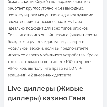
безопасности. Служба поддержки клиентов
работает круглосуточно и без выходных,
поэтому игроки могут наслаждаться лучшими
впечатлениями от казино, поэтому Гама
идеально подходит для всех типов игроков.
Большинство игр онлайн-казино (онлайн-слоты,
блэкджек и рулетка) доступны для игры в
мобильной версии, если вы предпочитаете
играть со своего мобильного устройства. Кроме
того, как только вы достигнете 100-го уровня
VIP-очков, вы получите право на 50 VIP-
вращений и 2 внесенных депозита.
Live-диллеры (Живые
диллеры) казино Гама