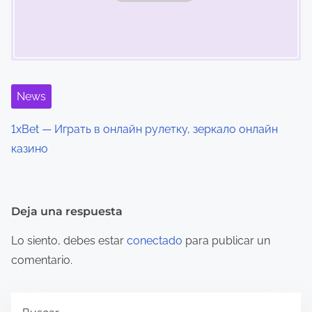
News
1xBet — Играть в онлайн рулетку, зеркало онлайн
казино
Deja una respuesta
Lo siento, debes estar
conectado
para publicar un
comentario.