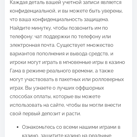
Каждая деталь вашей учетной записи является
o
m
конфиденциальной, и вы можете быть уверены,
p
что ваша конфиденциальность защищена.
a
Найдите минутку, чтобы позвонить им по
r
телефону: чат поддержки по телефону или
t
электронная почта. Существует множество
e
вариантов пополнения и вывода средств, и
e
игроки могут играть в мгновенные игры в казино
s
Гама в режиме реального времени, а также
t
могут участвовать в пакетных или ролловерных
a
играх. Вы узнаете о лучших оффшорных
e
способах оплаты, которые вы можете
n
использовать на сайте, чтобы вы могли внести
t
свой первый депозит и расти.
r
a
Ознакомьтесь со всеми нашими играми в
d
казино, защитите казино на реальные