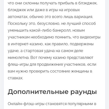
что они склонны получать прибыль в блэкджек,
блэкджек или даже в игры на игровых
автоматах, обычно это всего лишь вариация.
Поскольку это, безусловно, не лучший способ
уменьшить какой-либо банкролл, новым
участникам необходимо помнить, что видеоигры
в интернет-казино, как правило, подвержены
удаче, а стартовая удача на самом деле
мимолетна. Вот почему казино представляют
флеш-игры для продвижения участников, если
вам нужно проверить состояние женщины в
ставках.
Дополнительные раунды
Онлайн-флэш-игры становятся популярными в