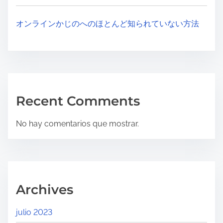
オンラインかじのへのほとんど知られていない方法
Recent Comments
No hay comentarios que mostrar.
Archives
julio 2023