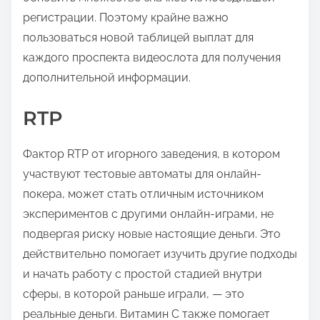
регистрации. Поэтому крайне важно
пользоваться новой таблицей выплат для
каждого проспекта видеослота для получения
дополнительной информации.
RTP
Фактор RTP от игорного заведения, в котором
участвуют тестовые автоматы для онлайн-
покера, может стать отличным источником
экспериментов с другими онлайн-играми, не
подвергая риску новые настоящие деньги. Это
действительно помогает изучить другие подходы
и начать работу с простой стадией внутри
сферы, в которой раньше играли, — это
реальные деньги. Витамин С также помогает