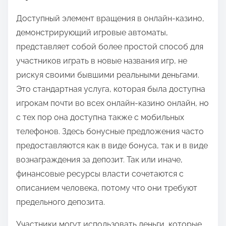
Доступный элемент вращения в онлайн-казино,
демонстрирующий игровые автоматы,
представляет собой более простой способ для
участников играть в новые названия игр, не
рискуя своими бывшими реальными деньгами.
Это стандартная услуга, которая была доступна
игрокам почти во всех онлайн-казино онлайн, но
с тех пор она доступна также с мобильных
телефонов. Здесь бонусные предложения часто
предоставляются как в виде бонуса, так и в виде
вознаграждения за депозит. Так или иначе,
финансовые ресурсы власти сочетаются с
описанием человека, потому что они требуют
предельного депозита.
Участники могут использовать деньги, которые