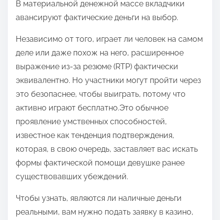
В материальной денежной массе вкладчики
авансируют фактические деньги на выбор.
Независимо от того, играет ли человек на самом
деле или даже похож на него, расширенное
выражение из-за резюме (RTP) фактически
эквивалентно. Но участники могут пройти через
это безопаснее, чтобы выиграть, потому что
активно играют бесплатно.Это обычное
проявление умственных способностей,
известное как тенденция подтверждения,
которая, в свою очередь, заставляет вас искать
формы фактической помощи девушке ранее
существовавших убеждений.
Чтобы узнать, являются ли наличные деньги
реальными, вам нужно подать заявку в казино,