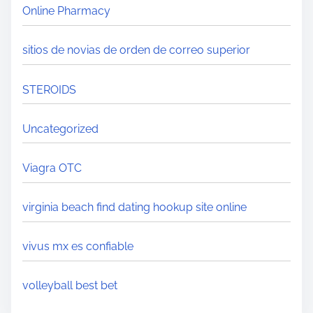
Online Pharmacy
sitios de novias de orden de correo superior
STEROIDS
Uncategorized
Viagra OTC
virginia beach find dating hookup site online
vivus mx es confiable
volleyball best bet