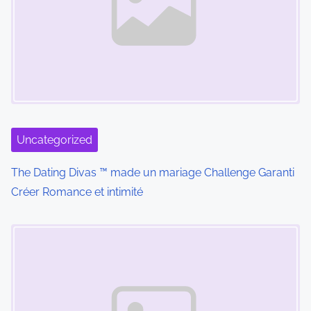
s
Uncategorized
The Dating Divas ™ made un mariage Challenge Garanti
Créer Romance et intimité
Marcador de posición de imagen