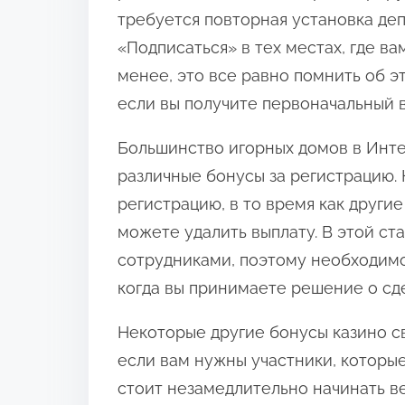
требуется повторная установка деп
«Подписаться» в тех местах, где в
менее, это все равно помнить об 
если вы получите первоначальный в
Большинство игорных домов в Инт
различные бонусы за регистрацию.
регистрацию, в то время как други
можете удалить выплату. В этой ст
сотрудниками, поэтому необходимо
когда вы принимаете решение о сд
Некоторые другие бонусы казино с
если вам нужны участники, которые
стоит незамедлительно начинать в