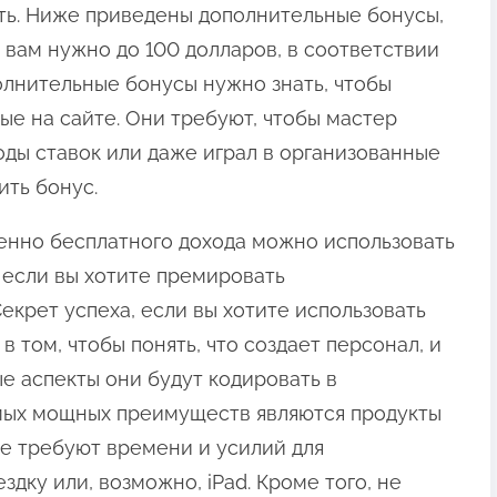
ть. Ниже приведены дополнительные бонусы,
и вам нужно до 100 долларов, в соответствии
олнительные бонусы нужно знать, чтобы
ые на сайте. Они требуют, чтобы мастер
ды ставок или даже играл в организованные
ить бонус.
енно бесплатного дохода можно использовать
если вы хотите премировать
екрет успеха, если вы хотите использовать
 том, чтобы понять, что создает персонал, и
е аспекты они будут кодировать в
амых мощных преимуществ являются продукты
ые требуют времени и усилий для
здку или, возможно, iPad. Кроме того, не