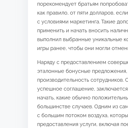
порекомендует братьям попробова
как правило, от пяти долларов, есл
с условиями маркетинга. Такие доп
применить и начать вносить наличн
выполнил выбранные уникальные ко
игры ранее, чтобы они могли отмен
Наряду с предоставлением соверш
эталонные бонусные предложения, 
производительность сотрудников. С
успешное соглашение, заключается в
начать, какие обычно положительны
большинстве случаев. Одним из с
с большим потоком воздуха, котор
предоставления услуги, включая пое