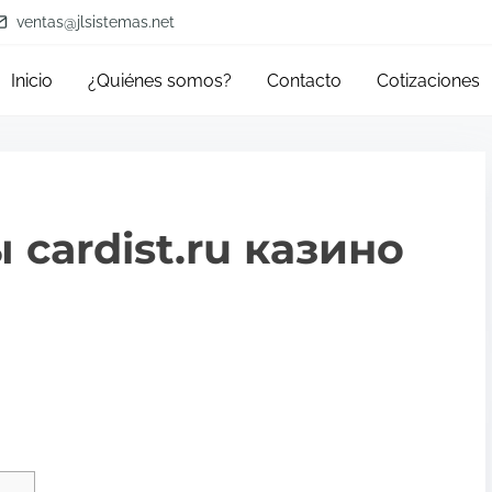
ventas@jlsistemas.net
Inicio
¿Quiénes somos?
Contacto
Cotizaciones
cardist.ru казино