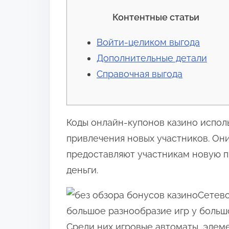
i
m
d
Контентные статьи
p
o
a
Войти-целиком выгода
r
Дополнительные детали
t
Справочная выгода
e
e
s
Коды онлайн-купонов казино испол
t
привлечения новых участников. Они
a
предоставляют участникам новую 
e
деньги.
n
t
Сетево
r
большое разнообразие игр у больш
a
Среди них игровые автоматы, элем