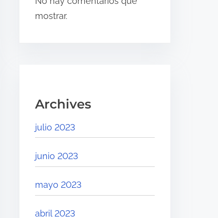
No hay comentarios que
mostrar.
Archives
julio 2023
junio 2023
mayo 2023
abril 2023