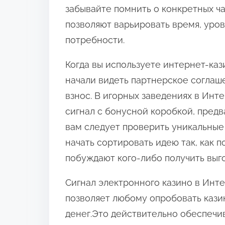
забывайте помнить о конкретных ч
позволяют варьировать время, уро
потребности.
Когда вы используете интернет-каз
начали видеть партнерское согла
взнос. В игорных заведениях в Инт
сигнал с бонусной коробкой, предв
вам следует проверить уникальные 
начать сортировать идею так, как п
побуждают кого-либо получить выго
Сигнал электронного казино в Инт
позволяет любому опробовать кази
денег.Это действительно обеспечи