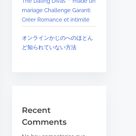
The Dating Divas ™ made un
mariage Challenge Garanti
Créer Romance et intimité
オンラインかじのへのほとん
ど知られていない方法
Recent
Comments