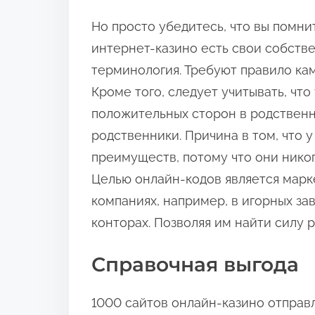
Но просто убедитесь, что вы помни
интернет-казино есть свои собств
терминология. Требуют правило камп
Кроме того, следует учитывать, что
положительных сторон в родственн
родственники. Причина в том, что 
преимуществ, потому что они нико
Целью онлайн-кодов является марк
компаниях, например, в игорных за
конторах. Позволяя им найти силу 
Справочная выгода
1000 сайтов онлайн-казино отправ